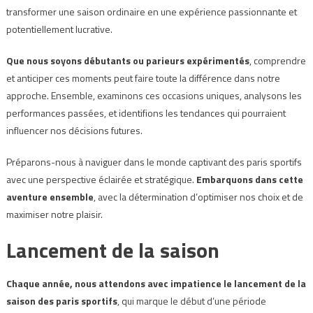
transformer une saison ordinaire en une expérience passionnante et
potentiellement lucrative.
Que nous soyons débutants ou parieurs expérimentés
, comprendre
et anticiper ces moments peut faire toute la différence dans notre
approche. Ensemble, examinons ces occasions uniques, analysons les
performances passées, et identifions les tendances qui pourraient
influencer nos décisions futures.
Préparons-nous à naviguer dans le monde captivant des paris sportifs
avec une perspective éclairée et stratégique.
Embarquons dans cette
aventure ensemble
, avec la détermination d’optimiser nos choix et de
maximiser notre plaisir.
Lancement de la saison
Chaque année, nous attendons avec impatience le lancement de la
saison des paris sportifs
, qui marque le début d’une période