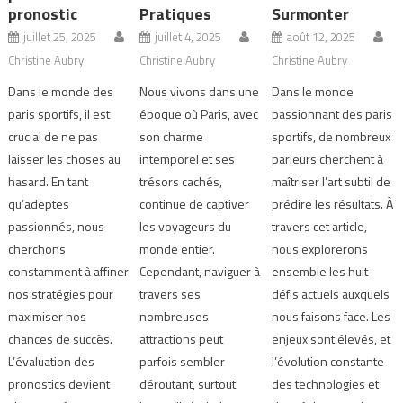
pronostic
Pratiques
Surmonter
juillet 25, 2025
juillet 4, 2025
août 12, 2025
Christine Aubry
Christine Aubry
Christine Aubry
Dans le monde des
Nous vivons dans une
Dans le monde
paris sportifs, il est
époque où Paris, avec
passionnant des paris
crucial de ne pas
son charme
sportifs, de nombreux
laisser les choses au
intemporel et ses
parieurs cherchent à
hasard. En tant
trésors cachés,
maîtriser l’art subtil de
qu’adeptes
continue de captiver
prédire les résultats. À
passionnés, nous
les voyageurs du
travers cet article,
cherchons
monde entier.
nous explorerons
constamment à affiner
Cependant, naviguer à
ensemble les huit
nos stratégies pour
travers ses
défis actuels auxquels
maximiser nos
nombreuses
nous faisons face. Les
chances de succès.
attractions peut
enjeux sont élevés, et
L’évaluation des
parfois sembler
l’évolution constante
pronostics devient
déroutant, surtout
des technologies et