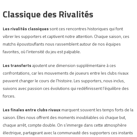
Classique des Rivalités
Les rivalités classiques
sont ces rencontres historiques qui font
vibrer les supporters et captivent notre attention. Chaque saison, ces
matchs époustouflants nous rassemblent autour de nos équipes
favorites, où l’intensité du jeu est palpable.
Les transferts
ajoutent une dimension supplémentaire à ces
confrontations, car les mouvements de joueurs entre les clubs rivaux
peuvent changer le cours de l’histoire. Les supporters, nous inclus,
suivons avec passion ces évolutions qui redéfinissent l’équilibre des
forces.
Les finales entre clubs rivaux
marquent souvent les temps forts de la
saison. Elles nous offrent des moments inoubliables où chaque but,
chaque arrêt, compte double. On s’immerge dans cette atmosphère
électrique, partageant avec la communauté des supporters ces instants