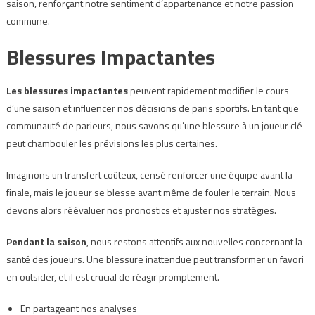
saison, renforçant notre sentiment d’appartenance et notre passion
commune.
Blessures Impactantes
Les blessures impactantes
peuvent rapidement modifier le cours
d’une saison et influencer nos décisions de paris sportifs. En tant que
communauté de parieurs, nous savons qu’une blessure à un joueur clé
peut chambouler les prévisions les plus certaines.
Imaginons un transfert coûteux, censé renforcer une équipe avant la
finale, mais le joueur se blesse avant même de fouler le terrain. Nous
devons alors réévaluer nos pronostics et ajuster nos stratégies.
Pendant la saison
, nous restons attentifs aux nouvelles concernant la
santé des joueurs. Une blessure inattendue peut transformer un favori
en outsider, et il est crucial de réagir promptement.
En partageant nos analyses