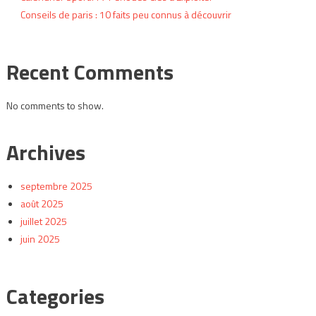
Conseils de paris : 10 faits peu connus à découvrir
Recent Comments
No comments to show.
Archives
septembre 2025
août 2025
juillet 2025
juin 2025
Categories