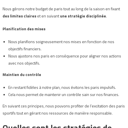
Nous gérons notre budget de paris tout au long de la saison en fixant
des limites claires
et en suivant
une stratégie disciplinée
.
Planification des mises
Nous planifions soigneusement nos mises en fonction de nos
objectifs financiers.
Nous ajustons nos paris en conséquence pour aligner nos actions
avec nos objectifs.
Maintien du contrôle
En restant fidèles à notre plan, nous évitons les paris impulsifs.
Cela nous permet de maintenir un contrôle sain sur nos finances.
En suivant ces principes, nous pouvons profiter de l’excitation des paris
sportifs tout en gérant nos ressources de manière responsable.
Quelles sont les stratégies de