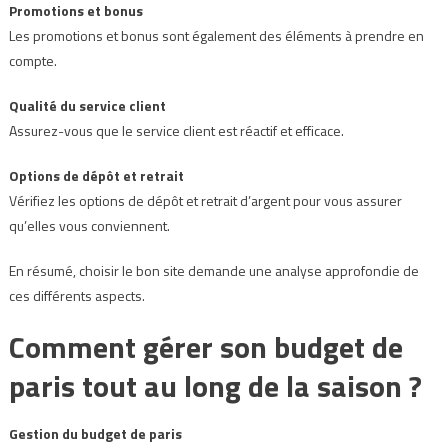
Promotions et bonus
Les promotions et bonus sont également des éléments à prendre en
compte.
Qualité du service client
Assurez-vous que le service client est réactif et efficace.
Options de dépôt et retrait
Vérifiez les options de dépôt et retrait d’argent pour vous assurer
qu’elles vous conviennent.
En résumé, choisir le bon site demande une analyse approfondie de
ces différents aspects.
Comment gérer son budget de
paris tout au long de la saison ?
Gestion du budget de paris