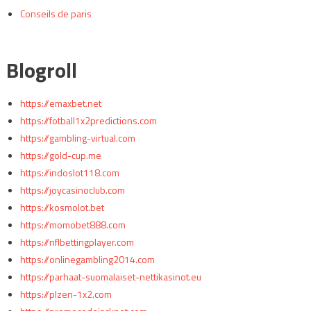
Conseils de paris
Blogroll
https://emaxbet.net
https://fotball1x2predictions.com
https://gambling-virtual.com
https://gold-cup.me
https://indoslot118.com
https://joycasinoclub.com
https://kosmolot.bet
https://momobet888.com
https://nflbettingplayer.com
https://onlinegambling2014.com
https://parhaat-suomalaiset-nettikasinot.eu
https://plzen-1x2.com