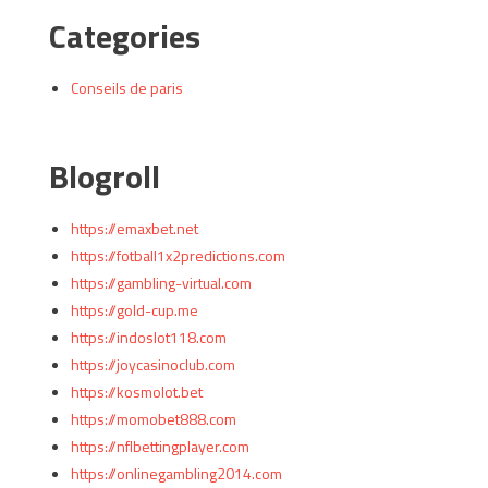
Categories
Conseils de paris
Blogroll
https://emaxbet.net
https://fotball1x2predictions.com
https://gambling-virtual.com
https://gold-cup.me
https://indoslot118.com
https://joycasinoclub.com
https://kosmolot.bet
https://momobet888.com
https://nflbettingplayer.com
https://onlinegambling2014.com