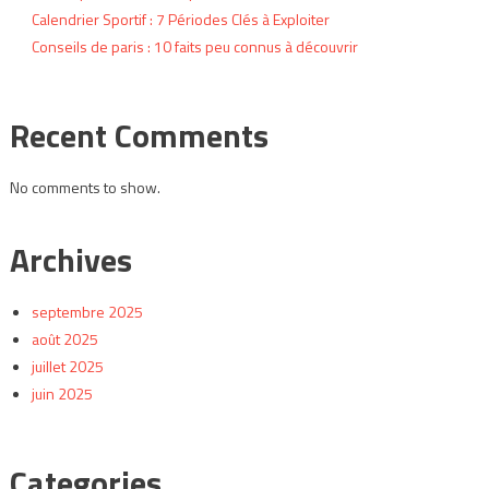
Calendrier Sportif : 7 Périodes Clés à Exploiter
Conseils de paris : 10 faits peu connus à découvrir
Recent Comments
No comments to show.
Archives
septembre 2025
août 2025
juillet 2025
juin 2025
Categories