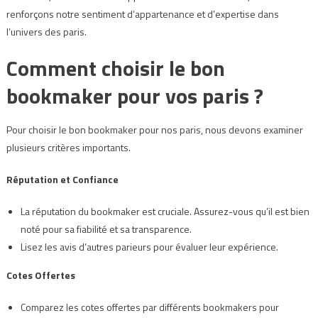
renforçons notre sentiment d’appartenance et d’expertise dans
l’univers des paris.
Comment choisir le bon
bookmaker pour vos paris ?
Pour choisir le bon bookmaker pour nos paris, nous devons examiner
plusieurs critères importants.
Réputation et Confiance
La réputation du bookmaker est cruciale. Assurez-vous qu’il est bien
noté pour sa fiabilité et sa transparence.
Lisez les avis d’autres parieurs pour évaluer leur expérience.
Cotes Offertes
Comparez les cotes offertes par différents bookmakers pour