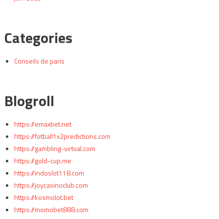
Categories
Conseils de paris
Blogroll
https://emaxbet.net
https://fotball1x2predictions.com
https://gambling-virtual.com
https://gold-cup.me
https://indoslot118.com
https://joycasinoclub.com
https://kosmolot.bet
https://momobet888.com