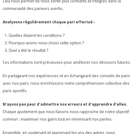
Cela nous permet de nous sentir plus confiants et intégrés dans la
communauté des parieurs avertis.
Analysons régulièrement chaque pari effectué :
Quelles étaient les conditions ?
Pourquoi avons-nous choisi cette option ?
Quel a été le résultat ?
Ces informations sont précieuses pour améliorer nos décisions futures.
En partageant nos expériences et en échangeant des conseils de paris
avec nos pairs, nous enrichissons notre compréhension collective des
paris sportifs.
N’ayons pas peur d’admettre nos erreurs et d’apprendre d’elles.
Chaque ajustement que nous faisons nous rapproche de notre objectif
commun : maximiser nos gains tout en minimisant nos pertes.
Ensemble, en soutenant et apprenant les uns des autres, nous