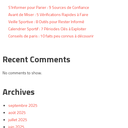
S’Informer pour Parier : 9 Sources de Confiance
Avant de Miser : 5 Vérifications Rapides à Faire
Veille Sportive : 8 Outils pour Rester Informé
Calendrier Sportif : 7 Périodes Clés à Exploiter
Conseils de paris : 10 faits peu connus à découvrir
Recent Comments
No comments to show.
Archives
septembre 2025
août 2025
juillet 2025
juin 2025