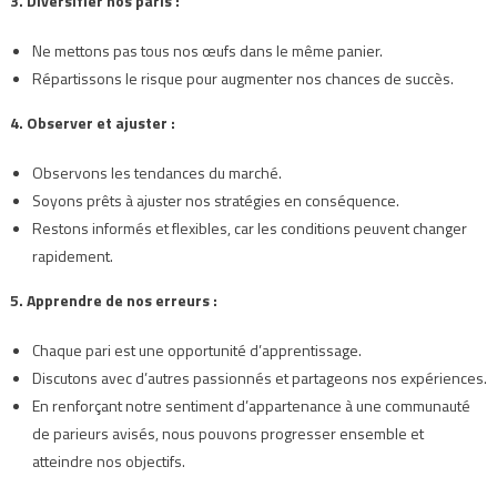
3. Diversifier nos paris :
Ne mettons pas tous nos œufs dans le même panier.
Répartissons le risque pour augmenter nos chances de succès.
4. Observer et ajuster :
Observons les tendances du marché.
Soyons prêts à ajuster nos stratégies en conséquence.
Restons informés et flexibles, car les conditions peuvent changer
rapidement.
5. Apprendre de nos erreurs :
Chaque pari est une opportunité d’apprentissage.
Discutons avec d’autres passionnés et partageons nos expériences.
En renforçant notre sentiment d’appartenance à une communauté
de parieurs avisés, nous pouvons progresser ensemble et
atteindre nos objectifs.