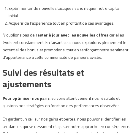
Expérimenter de nouvelles tactiques sans risquer notre capital
initial.
Acquérir de l’expérience tout en profitant de ces avantages.
N’oublions pas de
rester à jour avec les nouvelles offres
car elles
évoluent constamment. En faisant cela, nous exploitons pleinement le
potentiel des bonus et promotions, tout en renforçant notre sentiment
d’appartenance à cette communauté de parieurs avisés.
Suivi des résultats et
ajustements
Pour optimiser nos paris
, suivons attentivement nos résultats et
ajustons nos stratégies en fonction des performances observées.
En gardant un œil sur nos gains et pertes, nous pouvons identifier les
tendances qui se dessinent et ajuster notre approche en conséquence.