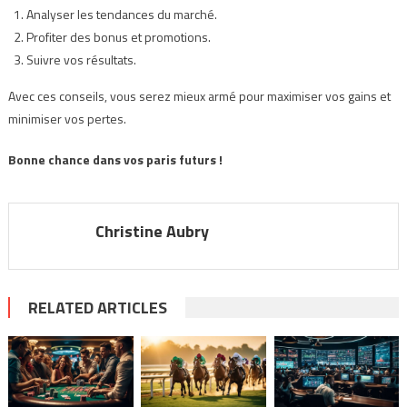
Analyser les tendances du marché.
Profiter des bonus et promotions.
Suivre vos résultats.
Avec ces conseils, vous serez mieux armé pour maximiser vos gains et
minimiser vos pertes.
Bonne chance dans vos paris futurs !
Christine Aubry
RELATED ARTICLES