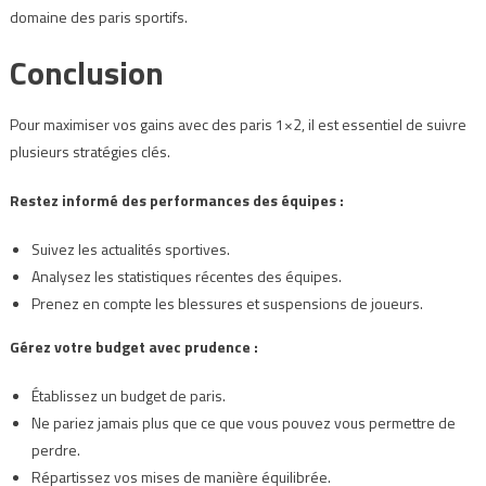
domaine des paris sportifs.
Conclusion
Pour maximiser vos gains avec des paris 1×2, il est essentiel de suivre
plusieurs stratégies clés.
Restez informé des performances des équipes :
Suivez les actualités sportives.
Analysez les statistiques récentes des équipes.
Prenez en compte les blessures et suspensions de joueurs.
Gérez votre budget avec prudence :
Établissez un budget de paris.
Ne pariez jamais plus que ce que vous pouvez vous permettre de
perdre.
Répartissez vos mises de manière équilibrée.