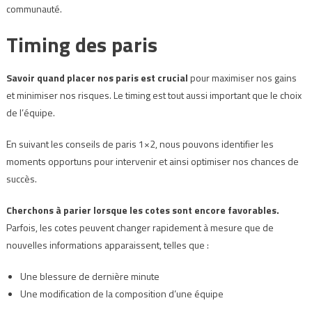
communauté.
Timing des paris
Savoir quand placer nos paris est crucial
pour maximiser nos gains
et minimiser nos risques. Le timing est tout aussi important que le choix
de l’équipe.
En suivant les conseils de paris 1×2, nous pouvons identifier les
moments opportuns pour intervenir et ainsi optimiser nos chances de
succès.
Cherchons à parier lorsque les cotes sont encore favorables.
Parfois, les cotes peuvent changer rapidement à mesure que de
nouvelles informations apparaissent, telles que :
Une blessure de dernière minute
Une modification de la composition d’une équipe