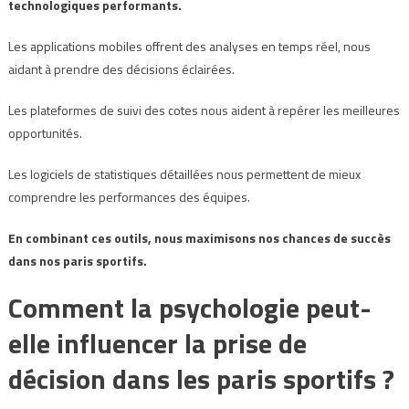
technologiques performants.
Les applications mobiles offrent des analyses en temps réel, nous
aidant à prendre des décisions éclairées.
Les plateformes de suivi des cotes nous aident à repérer les meilleures
opportunités.
Les logiciels de statistiques détaillées nous permettent de mieux
comprendre les performances des équipes.
En combinant ces outils, nous maximisons nos chances de succès
dans nos paris sportifs.
Comment la psychologie peut-
elle influencer la prise de
décision dans les paris sportifs ?