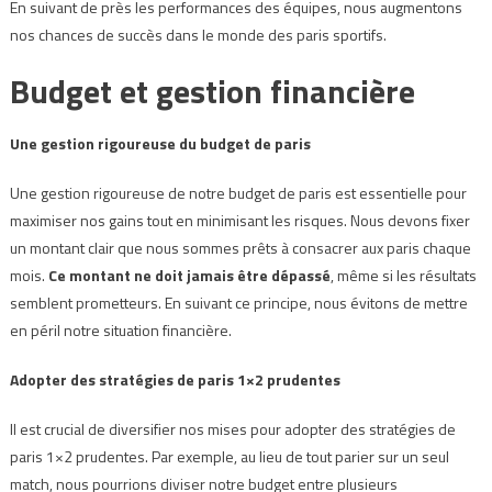
En suivant de près les performances des équipes, nous augmentons
nos chances de succès dans le monde des paris sportifs.
Budget et gestion financière
Une gestion rigoureuse du budget de paris
Une gestion rigoureuse de notre budget de paris est essentielle pour
maximiser nos gains tout en minimisant les risques. Nous devons fixer
un montant clair que nous sommes prêts à consacrer aux paris chaque
mois.
Ce montant ne doit jamais être dépassé
, même si les résultats
semblent prometteurs. En suivant ce principe, nous évitons de mettre
en péril notre situation financière.
Adopter des stratégies de paris 1×2 prudentes
Il est crucial de diversifier nos mises pour adopter des stratégies de
paris 1×2 prudentes. Par exemple, au lieu de tout parier sur un seul
match, nous pourrions diviser notre budget entre plusieurs