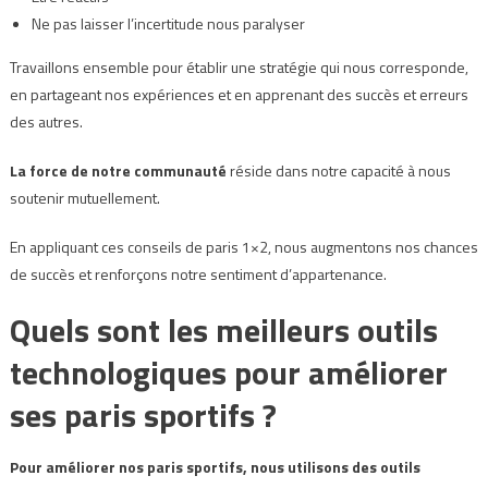
Ne pas laisser l’incertitude nous paralyser
Travaillons ensemble pour établir une stratégie qui nous corresponde,
en partageant nos expériences et en apprenant des succès et erreurs
des autres.
La force de notre communauté
réside dans notre capacité à nous
soutenir mutuellement.
En appliquant ces conseils de paris 1×2, nous augmentons nos chances
de succès et renforçons notre sentiment d’appartenance.
Quels sont les meilleurs outils
technologiques pour améliorer
ses paris sportifs ?
Pour améliorer nos paris sportifs, nous utilisons des outils