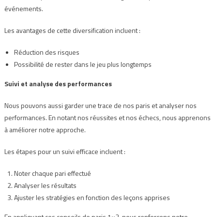
événements.
Les avantages de cette diversification incluent :
Réduction des risques
Possibilité de rester dans le jeu plus longtemps
Suivi et analyse des performances
Nous pouvons aussi garder une trace de nos paris et analyser nos
performances. En notant nos réussites et nos échecs, nous apprenons
à améliorer notre approche.
Les étapes pour un suivi efficace incluent :
Noter chaque pari effectué
Analyser les résultats
Ajuster les stratégies en fonction des leçons apprises
En appliquant ces conseils de paris 1×2, nous renforçons notre