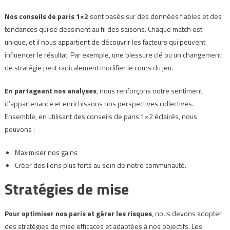
Nos conseils de paris 1×2
sont basés sur des données fiables et des
tendances qui se dessinent au fil des saisons. Chaque match est
unique, et il nous appartient de découvrir les facteurs qui peuvent
influencer le résultat. Par exemple, une blessure clé ou un changement
de stratégie peut radicalement modifier le cours du jeu.
En partageant nos analyses
, nous renforçons notre sentiment
d’appartenance et enrichissons nos perspectives collectives.
Ensemble, en utilisant des conseils de paris 1×2 éclairés, nous
pouvons :
Maximiser nos gains
Créer des liens plus forts au sein de notre communauté.
Stratégies de mise
Pour optimiser nos paris et gérer les risques
, nous devons adopter
des stratégies de mise efficaces et adaptées à nos objectifs. Les