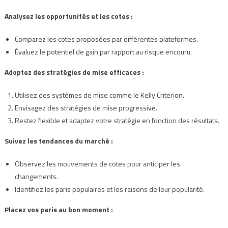
Analysez les opportunités et les cotes :
Comparez les cotes proposées par différentes plateformes.
Évaluez le potentiel de gain par rapport au risque encouru.
Adoptez des stratégies de mise efficaces :
Utilisez des systèmes de mise comme le Kelly Criterion.
Envisagez des stratégies de mise progressive.
Restez flexible et adaptez votre stratégie en fonction des résultats.
Suivez les tendances du marché :
Observez les mouvements de cotes pour anticiper les
changements.
Identifiez les paris populaires et les raisons de leur popularité.
Placez vos paris au bon moment :