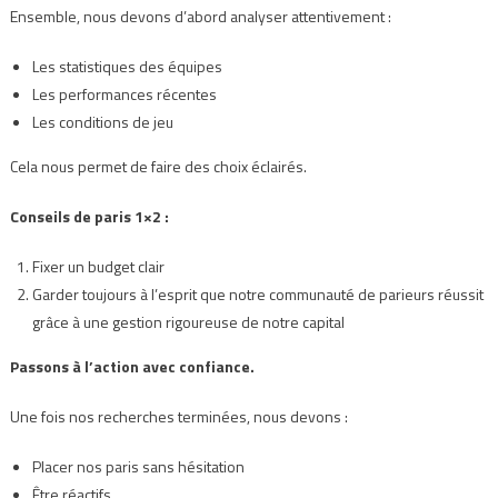
Ensemble, nous devons d’abord analyser attentivement :
Les statistiques des équipes
Les performances récentes
Les conditions de jeu
Cela nous permet de faire des choix éclairés.
Conseils de paris 1×2 :
Fixer un budget clair
Garder toujours à l’esprit que notre communauté de parieurs réussit
grâce à une gestion rigoureuse de notre capital
Passons à l’action avec confiance.
Une fois nos recherches terminées, nous devons :
Placer nos paris sans hésitation
Être réactifs