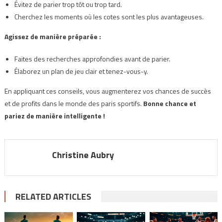
Évitez de parier trop tôt ou trop tard.
Cherchez les moments où les cotes sont les plus avantageuses.
Agissez de manière préparée :
Faites des recherches approfondies avant de parier.
Élaborez un plan de jeu clair et tenez-vous-y.
En appliquant ces conseils, vous augmenterez vos chances de succès
et de profits dans le monde des paris sportifs.
Bonne chance et
pariez de manière intelligente !
Christine Aubry
RELATED ARTICLES