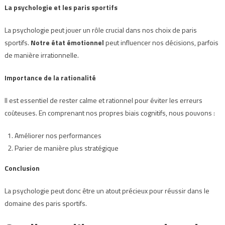
La psychologie et les paris sportifs
La psychologie peut jouer un rôle crucial dans nos choix de paris
sportifs.
Notre état émotionnel
peut influencer nos décisions, parfois
de manière irrationnelle.
Importance de la rationalité
Il est essentiel de rester calme et rationnel pour éviter les erreurs
coûteuses. En comprenant nos propres biais cognitifs, nous pouvons :
Améliorer nos performances
Parier de manière plus stratégique
Conclusion
La psychologie peut donc être un atout précieux pour réussir dans le
domaine des paris sportifs.