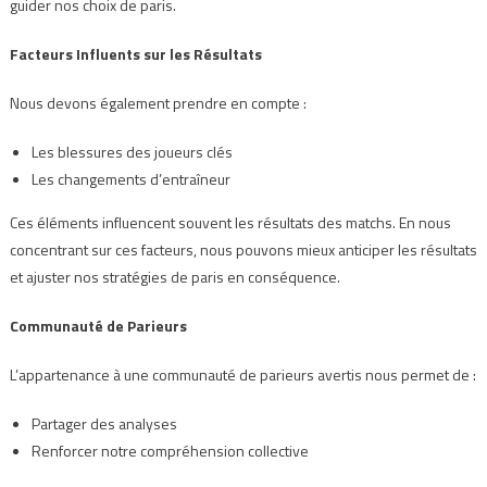
guider nos choix de paris.
Facteurs Influents sur les Résultats
Nous devons également prendre en compte :
Les blessures des joueurs clés
Les changements d’entraîneur
Ces éléments influencent souvent les résultats des matchs. En nous
concentrant sur ces facteurs, nous pouvons mieux anticiper les résultats
et ajuster nos stratégies de paris en conséquence.
Communauté de Parieurs
L’appartenance à une communauté de parieurs avertis nous permet de :
Partager des analyses
Renforcer notre compréhension collective