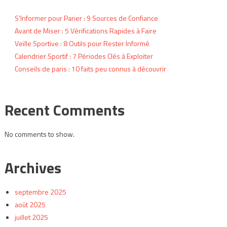
S’Informer pour Parier : 9 Sources de Confiance
Avant de Miser : 5 Vérifications Rapides à Faire
Veille Sportive : 8 Outils pour Rester Informé
Calendrier Sportif : 7 Périodes Clés à Exploiter
Conseils de paris : 10 faits peu connus à découvrir
Recent Comments
No comments to show.
Archives
septembre 2025
août 2025
juillet 2025