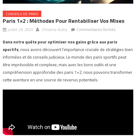
CONSEILS DE PARIS
Paris 1×2 : Méthodes Pour Rentabiliser Vos Mises
sur
juillet 29, 2025
Christine Aubry
Commentaires fermés
Paris
Dans notre quête pour optimiser nos gains grâce aux paris
1×2
sportifs
, nous avons découvert l’importance cruciale de stratégies bien
:
Méthodes
informées et de conseils judicieux. Le monde des paris sportifs peut
pour
être imprévisible et complexe, mais avec les bons outils et une
Rentabiliser
compréhension approfondie des paris 1×2, nous pouvons transformer
vos
cette aventure en une source de revenus potentiels.
Mises