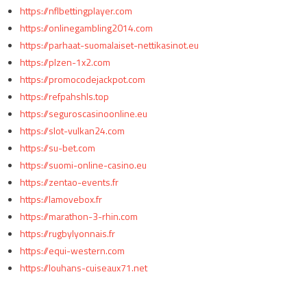
https://nflbettingplayer.com
https://onlinegambling2014.com
https://parhaat-suomalaiset-nettikasinot.eu
https://plzen-1x2.com
https://promocodejackpot.com
https://refpahshls.top
https://seguroscasinoonline.eu
https://slot-vulkan24.com
https://su-bet.com
https://suomi-online-casino.eu
https://zentao-events.fr
https://lamovebox.fr
https://marathon-3-rhin.com
https://rugbylyonnais.fr
https://equi-western.com
https://louhans-cuiseaux71.net