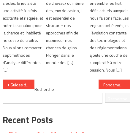
siècles, le jeu a été
de chevaux ou même
ensemble les huit
une activité à la fois
des jeux de casino, il
défis actuels auxquels
excitante et risquée, et
est essentiel de
nous faisons face. Les
notre fascination pour
structurer nos
enjeux sont élevés, et
la chance et l’habileté
approches afin de
l’évolution constante
ne cesse de croître.
maximiser nos
des technologies et
Nous allons comparer
chances de gains.
des réglementations
sept méthodes
Plonger dans le
ajoute une couche de
d’analyse différentes
monde des […]
complexité à notre
[…]
passion. Nous […]
Navigation
Guides de paris : 10 erreurs fréquentes à éviter absolument
Fondamentaux du Pari : 6 Notions à Maîtriser Vite
Recherche
de
Recherche
l’article
Recent Posts