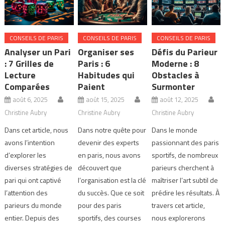
CONSEILS DE PARIS
CONSEILS DE PARIS
CONSEILS DE PARIS
Analyser un Pari
Organiser ses
Défis du Parieur
: 7 Grilles de
Paris : 6
Moderne : 8
Lecture
Habitudes qui
Obstacles à
Comparées
Paient
Surmonter
août 6, 2025
août 15, 2025
août 12, 2025
Christine Aubry
Christine Aubry
Christine Aubry
Dans cet article, nous
Dans notre quête pour
Dans le monde
avons l’intention
devenir des experts
passionnant des paris
d’explorer les
en paris, nous avons
sportifs, de nombreux
diverses stratégies de
découvert que
parieurs cherchent à
pari qui ont captivé
l’organisation est la clé
maîtriser l’art subtil de
l’attention des
du succès. Que ce soit
prédire les résultats. À
parieurs du monde
pour des paris
travers cet article,
entier. Depuis des
sportifs, des courses
nous explorerons