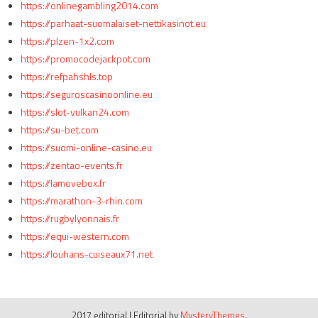
https://onlinegambling2014.com
https://parhaat-suomalaiset-nettikasinot.eu
https://plzen-1x2.com
https://promocodejackpot.com
https://refpahshls.top
https://seguroscasinoonline.eu
https://slot-vulkan24.com
https://su-bet.com
https://suomi-online-casino.eu
https://zentao-events.fr
https://lamovebox.fr
https://marathon-3-rhin.com
https://rugbylyonnais.fr
https://equi-western.com
https://louhans-cuiseaux71.net
2017 editorial
|
Editorial by
MysteryThemes
.