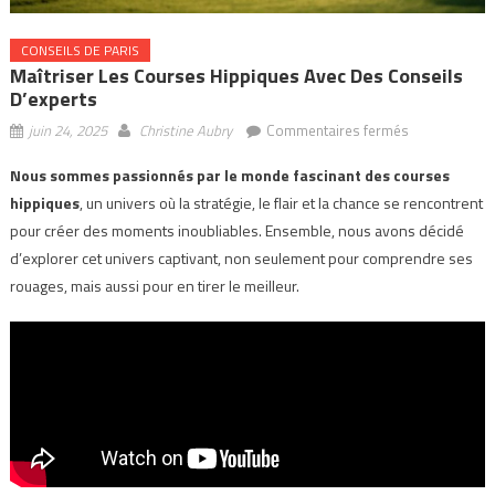
CONSEILS DE PARIS
Maîtriser Les Courses Hippiques Avec Des Conseils
D’experts
sur
juin 24, 2025
Christine Aubry
Commentaires fermés
Maîtriser
Nous sommes passionnés par le monde fascinant des courses
les
hippiques
, un univers où la stratégie, le flair et la chance se rencontrent
courses
hippiques
pour créer des moments inoubliables. Ensemble, nous avons décidé
avec
d’explorer cet univers captivant, non seulement pour comprendre ses
des
rouages, mais aussi pour en tirer le meilleur.
conseils
d’experts