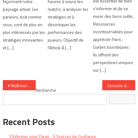
est essentiel de bien
façonnent notre
heures à suivre les
s’informer et de se
paysage actuel. Les
matchs, à analyser les
munir des bons outils.
parieurs, tout comme
stratégies et à
Ressources
nous, sont de plus en
décortiquer les
incontournables pour
plus intéressés par les
performances des
apprécier Paris :
stratégies innovantes
joueurs. Objectif de
Guides touristiques :
et […]
l’Article À […]
Ils offrent des
perspectives uniques
sur […]
Navigation
Maîtriser les courses hippiques avec des conseils d’experts
Conseils de paris : 8 questions à se poser avant chaque pari
Recherche
de
Recherche
l’article
Recent Posts
S’Informer pour Parier : 9 Sources de Confiance