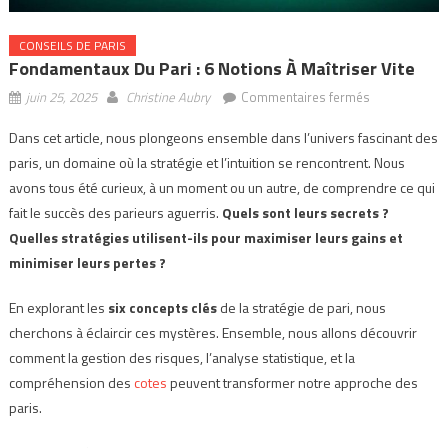
CONSEILS DE PARIS
Fondamentaux Du Pari : 6 Notions À Maîtriser Vite
sur
juin 25, 2025
Christine Aubry
Commentaires fermés
Fondamentau
Dans cet article, nous plongeons ensemble dans l’univers fascinant des
du
paris, un domaine où la stratégie et l’intuition se rencontrent. Nous
Pari
:
avons tous été curieux, à un moment ou un autre, de comprendre ce qui
6
fait le succès des parieurs aguerris.
Quels sont leurs secrets ?
Notions
Quelles stratégies utilisent-ils pour maximiser leurs gains et
à
minimiser leurs pertes ?
Maîtriser
Vite
En explorant les
six concepts clés
de la stratégie de pari, nous
cherchons à éclaircir ces mystères. Ensemble, nous allons découvrir
comment la gestion des risques, l’analyse statistique, et la
compréhension des
cotes
peuvent transformer notre approche des
paris.