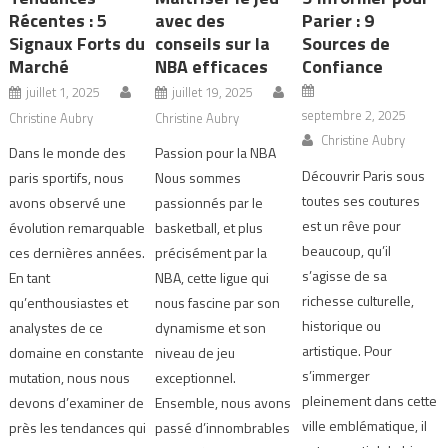
Récentes : 5
avec des
Parier : 9
Signaux Forts du
conseils sur la
Sources de
Marché
NBA efficaces
Confiance
juillet 1, 2025
juillet 19, 2025
septembre 2, 2025
Christine Aubry
Christine Aubry
Christine Aubry
Dans le monde des
Passion pour la NBA
Découvrir Paris sous
paris sportifs, nous
Nous sommes
toutes ses coutures
avons observé une
passionnés par le
est un rêve pour
évolution remarquable
basketball, et plus
beaucoup, qu’il
ces dernières années.
précisément par la
s’agisse de sa
En tant
NBA, cette ligue qui
richesse culturelle,
qu’enthousiastes et
nous fascine par son
historique ou
analystes de ce
dynamisme et son
artistique. Pour
domaine en constante
niveau de jeu
s’immerger
mutation, nous nous
exceptionnel.
pleinement dans cette
devons d’examiner de
Ensemble, nous avons
ville emblématique, il
près les tendances qui
passé d’innombrables