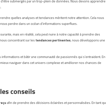
r d’être submergés par un trop-plein de données. Nous devons apprendre
.
endre quelles analyses et tendances méritent notre attention. Cela nous
as nous perdre dans un océan d’informations superflues.
ante, mais en réalité, cela peut nuire à notre capacité à prendre des
nous concentrant sur les
tendances pertinentes
, nous développons une
s informations et bâtir une communauté de passionnés qui s’entraident. En
mieux naviguer dans cet univers complexe et améliorer nos chances de
les conseils
 reçu
afin de prendre des décisions éclairées et personnalisées. En tant qu