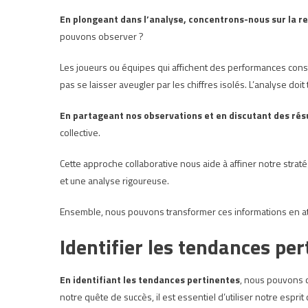
En plongeant dans l’analyse, concentrons-nous sur la r
pouvons observer ?
Les joueurs ou équipes qui affichent des performances consta
pas se laisser aveugler par les chiffres isolés. L’analyse do
En partageant nos observations et en discutant des rés
collective.
Cette approche collaborative nous aide à affiner notre stra
et une analyse rigoureuse.
Ensemble, nous pouvons transformer ces informations en at
Identifier les tendances per
En identifiant les tendances pertinentes
, nous pouvons c
notre quête de succès, il est essentiel d’utiliser notre espri