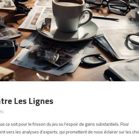
ntre Les Lignes
sur
és
Avis
e ce soit pour le frisson du jeu ou l’espoir de gains substantiels. Pour
d’Experts
 vers les analyses d’experts, qui promettent de nous éclairer sur les cho
:
Savoir