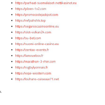
https://parhaat-suomalaiset-nettikasinot.eu
https://plzen-1x2.com
s
https://promocodejackpot.com
https://refpahshls.top
https://seguroscasinoonline.eu
https://slot-vulkan24.com
https://su-bet.com
https://suomi-online-casino.eu
https://zentao-events.fr
https://lamovebox.fr
https://marathon-3-rhin.com
https://rugbylyonnais.fr
e
https://equi-western.com
https://louhans-cuiseaux71.net
s.