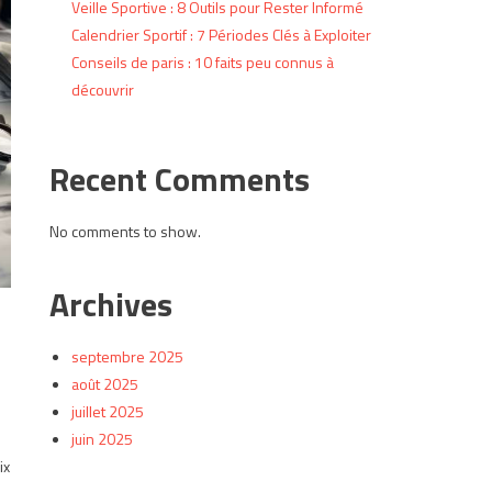
Veille Sportive : 8 Outils pour Rester Informé
Calendrier Sportif : 7 Périodes Clés à Exploiter
Conseils de paris : 10 faits peu connus à
découvrir
Recent Comments
No comments to show.
Archives
septembre 2025
août 2025
juillet 2025
juin 2025
ix