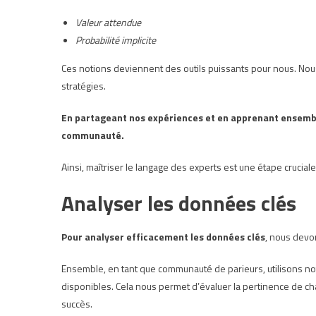
Valeur attendue
Probabilité implicite
Ces notions deviennent des outils puissants pour nous. Nous
stratégies.
En partageant nos expériences et en apprenant ensembl
communauté.
Ainsi, maîtriser le langage des experts est une étape crucial
Analyser les données clés
Pour analyser efficacement les données clés
, nous devon
Ensemble, en tant que communauté de parieurs, utilisons notr
disponibles. Cela nous permet d’évaluer la pertinence de c
succès.