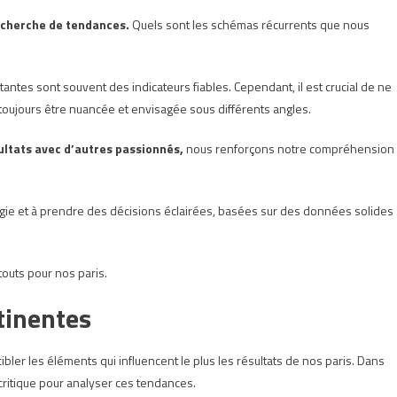
echerche de tendances.
Quels sont les schémas récurrents que nous
ntes sont souvent des indicateurs fiables. Cependant, il est crucial de ne
it toujours être nuancée et envisagée sous différents angles.
ultats avec d’autres passionnés,
nous renforçons notre compréhension
tégie et à prendre des décisions éclairées, basées sur des données solides
outs pour nos paris.
tinentes
ibler les éléments qui influencent le plus les résultats de nos paris. Dans
t critique pour analyser ces tendances.