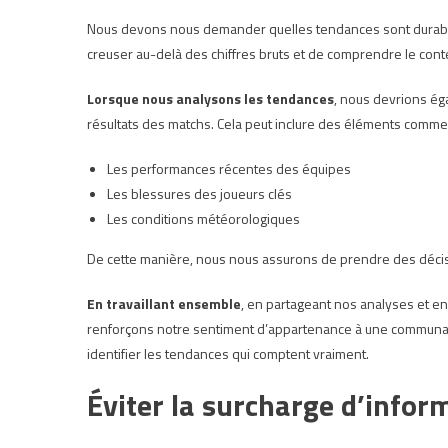
Nous devons nous demander quelles tendances sont durable
creuser au-delà des chiffres bruts et de comprendre le con
Lorsque nous analysons les tendances
, nous devrions éga
résultats des matchs. Cela peut inclure des éléments comme 
Les performances récentes des équipes
Les blessures des joueurs clés
Les conditions météorologiques
De cette manière, nous nous assurons de prendre des décisi
En travaillant ensemble
, en partageant nos analyses et e
renforçons notre sentiment d’appartenance à une communau
identifier les tendances qui comptent vraiment.
Éviter la surcharge d’infor