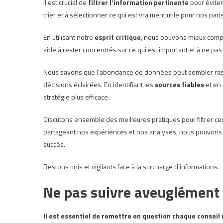
Il est crucial de
filtrer l’information pertinente
pour évite
trier et à sélectionner ce qui est vraiment utile pour nos paris
En utilisant notre
esprit critique
, nous pouvons mieux compr
aide à rester concentrés sur ce qui est important et à ne p
Nous savons que l’abondance de données peut sembler rassur
décisions éclairées. En identifiant les
sources fiables
et en 
stratégie plus efficace.
Discutons ensemble des meilleures pratiques pour filtrer ce
partageant nos expériences et nos analyses, nous pouvons 
succès.
Restons unis et vigilants face à la surcharge d’informations.
Ne pas suivre aveuglément 
Il est essentiel de remettre en question chaque conseil