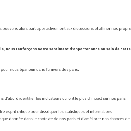
 pouvons alors participer activement aux discussions et affiner nos propr
e, nous renforçons notre sentiment d’appartenance au sein de cette
e pour nous épanouir dans l’univers des paris.
s d’abord identifier les indicateurs qui ont le plus d’impact sur nos paris.
e esprit critique pour disséquer les statistiques et informations
haque donnée dans le contexte de nos paris et d’améliorer nos chances de