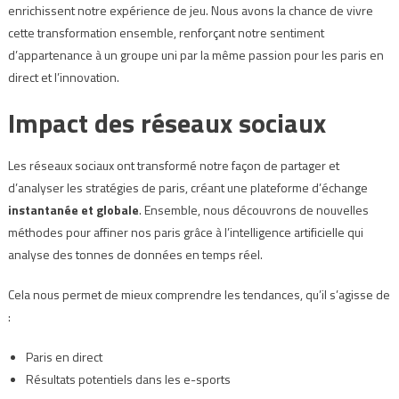
enrichissent notre expérience de jeu. Nous avons la chance de vivre
cette transformation ensemble, renforçant notre sentiment
d’appartenance à un groupe uni par la même passion pour les paris en
direct et l’innovation.
Impact des réseaux sociaux
Les réseaux sociaux ont transformé notre façon de partager et
d’analyser les stratégies de paris, créant une plateforme d’échange
instantanée et globale
. Ensemble, nous découvrons de nouvelles
méthodes pour affiner nos paris grâce à l’intelligence artificielle qui
analyse des tonnes de données en temps réel.
Cela nous permet de mieux comprendre les tendances, qu’il s’agisse de
:
Paris en direct
Résultats potentiels dans les e-sports