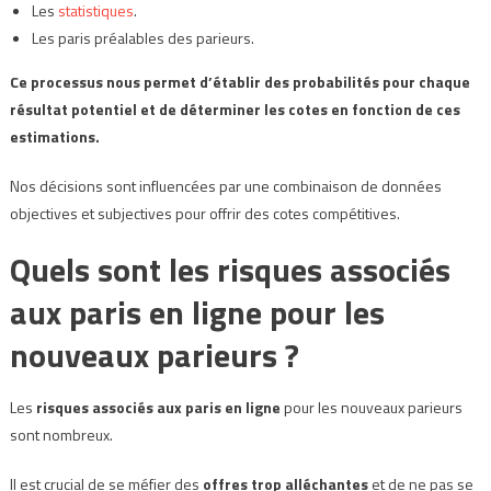
Les
statistiques
.
Les paris préalables des parieurs.
Ce processus nous permet d’établir des probabilités pour chaque
résultat potentiel et de déterminer les cotes en fonction de ces
estimations.
Nos décisions sont influencées par une combinaison de données
objectives et subjectives pour offrir des cotes compétitives.
Quels sont les risques associés
aux paris en ligne pour les
nouveaux parieurs ?
Les
risques associés aux paris en ligne
pour les nouveaux parieurs
sont nombreux.
Il est crucial de se méfier des
offres trop alléchantes
et de ne pas se