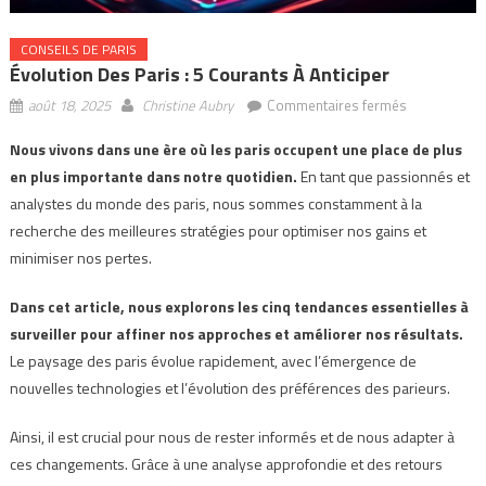
CONSEILS DE PARIS
Évolution Des Paris : 5 Courants À Anticiper
sur
août 18, 2025
Christine Aubry
Commentaires fermés
Évolution
Nous vivons dans une ère où les paris occupent une place de plus
des
en plus importante dans notre quotidien.
En tant que passionnés et
Paris
:
analystes du monde des paris, nous sommes constamment à la
5
recherche des meilleures stratégies pour optimiser nos gains et
Courants
minimiser nos pertes.
à
Anticiper
Dans cet article, nous explorons les cinq tendances essentielles à
surveiller pour affiner nos approches et améliorer nos résultats.
Le paysage des paris évolue rapidement, avec l’émergence de
nouvelles technologies et l’évolution des préférences des parieurs.
Ainsi, il est crucial pour nous de rester informés et de nous adapter à
ces changements. Grâce à une analyse approfondie et des retours