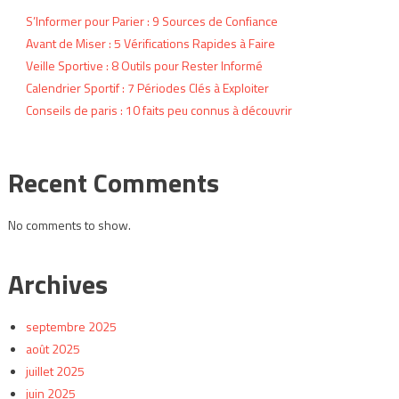
S’Informer pour Parier : 9 Sources de Confiance
Avant de Miser : 5 Vérifications Rapides à Faire
Veille Sportive : 8 Outils pour Rester Informé
Calendrier Sportif : 7 Périodes Clés à Exploiter
Conseils de paris : 10 faits peu connus à découvrir
Recent Comments
No comments to show.
Archives
septembre 2025
août 2025
juillet 2025
juin 2025