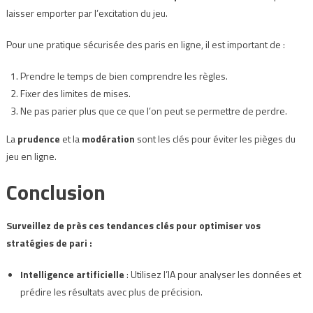
laisser emporter par l’excitation du jeu.
Pour une pratique sécurisée des paris en ligne, il est important de :
Prendre le temps de bien comprendre les règles.
Fixer des limites de mises.
Ne pas parier plus que ce que l’on peut se permettre de perdre.
La
prudence
et la
modération
sont les clés pour éviter les pièges du
jeu en ligne.
Conclusion
Surveillez de près ces tendances clés pour optimiser vos
stratégies de pari :
Intelligence artificielle
: Utilisez l’IA pour analyser les données et
prédire les résultats avec plus de précision.