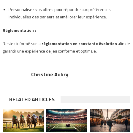
Personnalisez vos offres pour répondre aux préférences
individuelles des parieurs et améliorer leur expérience.
Réglementation :
Restez informé sur la
réglementation en constante évolution
afin de
garantir une expérience de jeu conforme et optimale.
Christine Aubry
RELATED ARTICLES