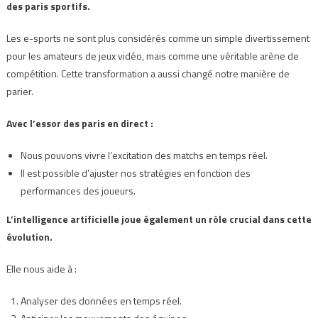
des paris sportifs.
Les e-sports ne sont plus considérés comme un simple divertissement
pour les amateurs de jeux vidéo, mais comme une véritable arène de
compétition. Cette transformation a aussi changé notre manière de
parier.
Avec l’essor des paris en direct :
Nous pouvons vivre l’excitation des matchs en temps réel.
Il est possible d’ajuster nos stratégies en fonction des
performances des joueurs.
L’intelligence artificielle joue également un rôle crucial dans cette
évolution.
Elle nous aide à :
Analyser des données en temps réel.