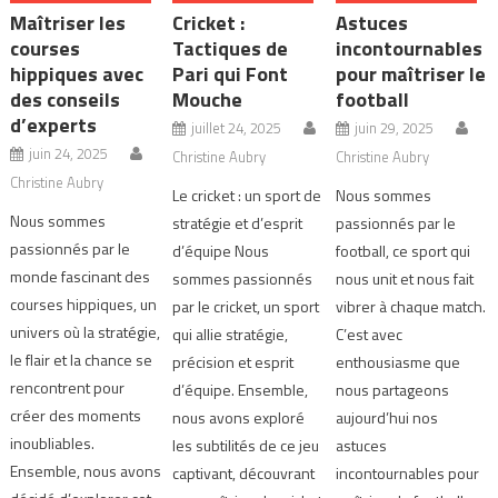
Maîtriser les
Cricket :
Astuces
courses
Tactiques de
incontournables
hippiques avec
Pari qui Font
pour maîtriser le
des conseils
Mouche
football
d’experts
juillet 24, 2025
juin 29, 2025
juin 24, 2025
Christine Aubry
Christine Aubry
Christine Aubry
Le cricket : un sport de
Nous sommes
Nous sommes
stratégie et d’esprit
passionnés par le
passionnés par le
d’équipe Nous
football, ce sport qui
monde fascinant des
sommes passionnés
nous unit et nous fait
courses hippiques, un
par le cricket, un sport
vibrer à chaque match.
univers où la stratégie,
qui allie stratégie,
C’est avec
le flair et la chance se
précision et esprit
enthousiasme que
rencontrent pour
d’équipe. Ensemble,
nous partageons
créer des moments
nous avons exploré
aujourd’hui nos
inoubliables.
les subtilités de ce jeu
astuces
Ensemble, nous avons
captivant, découvrant
incontournables pour