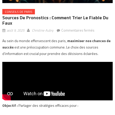
CONSEILS DE PARIS
Sources De Pronostics : Comment Trier Le Fiable Du
Faux
sur
août 9, 2025
Christine Aubry
Commentaires fermés
Sources
Au sein du monde effervescent des paris,
maximiser nos chances de
de
succès
est une préoccupation commune. Le choix des sources
Pronostics
:
d’information est crucial pour prendre des décisions éclairées.
Comment
Trier
le
Fiable
du
Faux
Objectif :
Partager des stratégies efficaces pour :