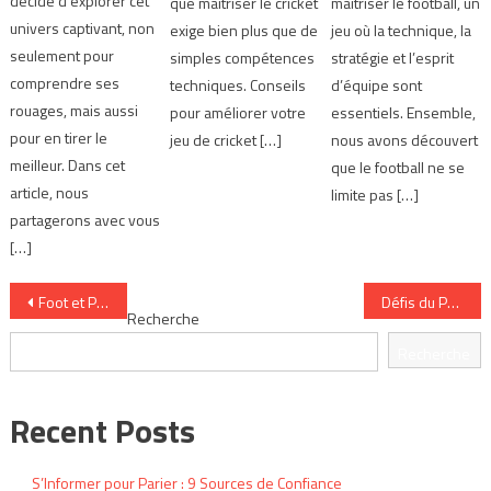
décidé d’explorer cet
que maîtriser le cricket
maîtriser le football, un
univers captivant, non
exige bien plus que de
jeu où la technique, la
seulement pour
simples compétences
stratégie et l’esprit
comprendre ses
techniques. Conseils
d’équipe sont
rouages, mais aussi
pour améliorer votre
essentiels. Ensemble,
pour en tirer le
jeu de cricket […]
nous avons découvert
meilleur. Dans cet
que le football ne se
article, nous
limite pas […]
partagerons avec vous
[…]
Navigation
Foot et Paris : Approches pour Gagner Davantage
Défis du Parieur Moderne : 8 Obstacles à Surmonter
Recherche
de
Recherche
l’article
Recent Posts
S’Informer pour Parier : 9 Sources de Confiance